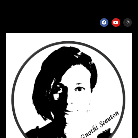
Ostéopathe D.O – Gnothi Seauton